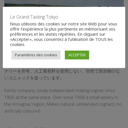
Le Grand Tasting Tokyo
Nous utilisons des cookies sur notre site Web pour vous
offrir l'expérience la plus pertinente en mémorisant vos
préférences et les visites répétées. En cliquant sur
«Accepter», vous consentez à l'utilisation de TOUS les
1/1
cookies.
Paramètres des cookies
ACCEPTER
1800年から同じ場所でコニャックを造る、完全独立の家族経
営の会社です。1998年からアルマニャック地方に小さなワイ
ナリーを所有。人工着色料を使用しない、自然で添加物のな
いコニャックを造っています。
Family company, totally independant making cognac since
1800 at the same place. Own since 1998 a small winery in
the Armagnac region. Makes natural, unblended cognacs, no
artificially coloured.