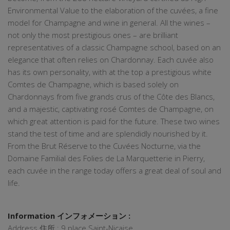
Environmental Value to the elaboration of the cuvées, a fine
model for Champagne and wine in general. All the wines –
not only the most prestigious ones – are brilliant
representatives of a classic Champagne school, based on an
elegance that often relies on Chardonnay. Each cuvée also
has its own personality, with at the top a prestigious white
Comtes de Champagne, which is based solely on
Chardonnays from five grands crus of the Côte des Blancs,
and a majestic, captivating rosé Comtes de Champagne, on
which great attention is paid for the future. These two wines
stand the test of time and are splendidly nourished by it.
From the Brut Réserve to the Cuvées Nocturne, via the
Domaine Familial des Folies de La Marquetterie in Pierry,
each cuvée in the range today offers a great deal of soul and
life.
Information インフォメーション :
Address 住所 : 9 place Saint-Nicaise