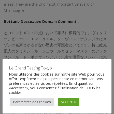
areas. They are the 2nd most important vineyard of
Champagne.
Bettane Desseauve Domain Comment :
とコミットメントの点において非常に模範的です。ヴィタリ
ー、ピエール・エマニュエル、クロヴィス・テタンジェはメ
ゾンの名声とゆるぎない歴史の守護者といえます。特に総支
配人のダミアン・ル・シュウールとセラーマスターのアレク
サンドル・ド・ポナヴォワという忠実で優秀なメンバーに恵
まれ、ヴィタリーは2020年1月1日に父親の後を継いで社長に
Le Grand Tasting Tokyo
就任。テタンジェは、高環境価値（HVE）の認証を受けた
Nous utilisons des cookies sur notre site Web pour vous
288haの葡萄畑からキュヴェの醸造に至るまで、シャンパー
offrir l'expérience la plus pertinente en mémorisant vos
ニュおよびワイン全般の素晴らしい模範となっています。す
préférences et les visites répétées. En cliquant sur
べてのワインは、最高級のものに限らず、シャルドネ由来の
«Accepter», vous consentez à l'utilisation de TOUS les
cookies.
エレガンスに基づく伝統的シャンパーニュの流儀を見事に体
現しています。コート・デ・ブランの5つのグラン・クリュの
Paramètres des cookies
ACCEPTER
シャルドネのみを使った格調高い白のコント・ド・シャンパ
ーニュや、将来に向けて大きな注目を集める堂々として魅惑