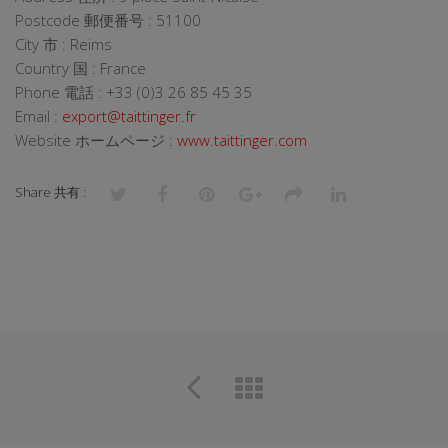
Postcode 郵便番号 : 51100
City 市 : Reims
Country 国 : France
Phone 電話 : +33 (0)3 26 85 45 35
Email :
export@taittinger.fr
Website ホームページ :
www.taittinger.com
Share 共有 :