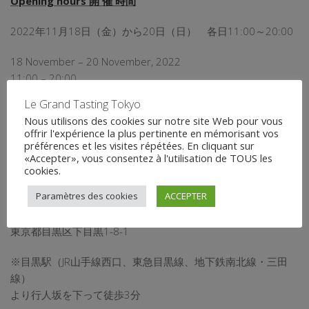
Opening hours 開 催 時間
2022年11月18日（金）から20日（日） 各日11:00～20:00
18 November – 20 November, 2022
11:00 – 20:00
Le Grand Tasting Tokyo
Nous utilisons des cookies sur notre site Web pour vous
offrir l'expérience la plus pertinente en mémorisant vos
Address 住所
préférences et les visites répétées. En cliquant sur
«Accepter», vous consentez à l'utilisation de TOUS les
■■■ 会場・アクセス ■■■
cookies.
Paramètres des cookies
ACCEPTER
■
ホテル雅叙園東京
〒153-0064
東京都目黒区下目黒1-8-1
※目黒駅（JR山手線西口、東急目黒線、地下鉄南北線・三田
線）
より行人坂を下って徒歩3分