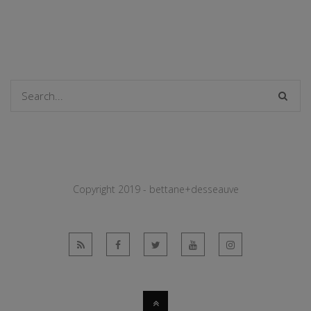
Copyright 2019 - bettane+desseauve