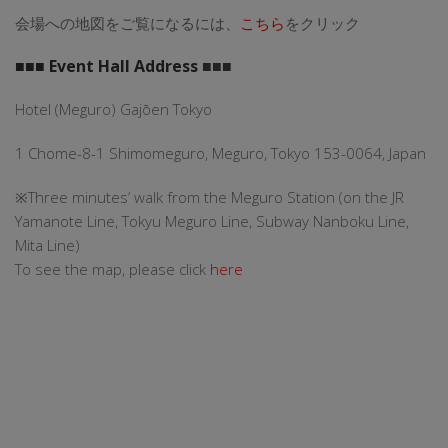
会場への地図をご覧になるには、
こちら
をクリック
■■■ Event Hall Address
■■■
Hotel (Meguro) Gajōen Tokyo
1 Chome-8-1 Shimomeguro, Meguro, Tokyo 153-0064, Japan
※Three minutes’ walk from the Meguro Station (on the JR
Yamanote Line, Tokyu Meguro Line, Subway Nanboku Line,
Mita Line)
To see the map, please click
here