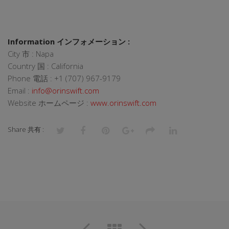
Information インフォメーション :
City 市 : Napa
Country 国 : California
Phone 電話 : +1 (707) 967-9179
Email :
info@orinswift.com
Website ホームページ :
www.orinswift.com
Share 共有 :