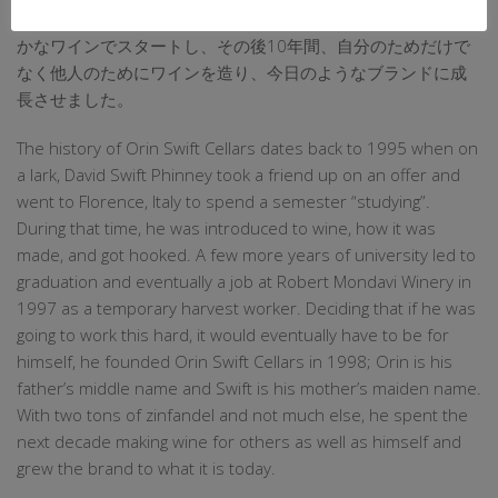
は母親の旧姓に由来します。ジンファンデル2トンとほかわず
かなワインでスタートし、その後10年間、自分のためだけで
なく他人のためにワインを造り、今日のようなブランドに成
長させました。
The history of Orin Swift Cellars dates back to 1995 when on
a lark, David Swift Phinney took a friend up on an offer and
went to Florence, Italy to spend a semester “studying”.
During that time, he was introduced to wine, how it was
made, and got hooked. A few more years of university led to
graduation and eventually a job at Robert Mondavi Winery in
1997 as a temporary harvest worker. Deciding that if he was
going to work this hard, it would eventually have to be for
himself, he founded Orin Swift Cellars in 1998; Orin is his
father’s middle name and Swift is his mother’s maiden name.
With two tons of zinfandel and not much else, he spent the
next decade making wine for others as well as himself and
grew the brand to what it is today.