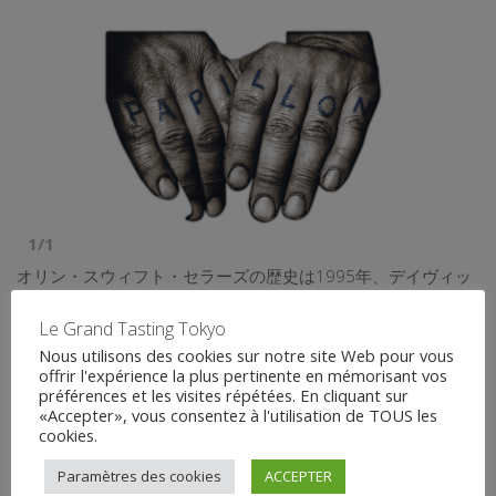
1/1
オリン・スウィフト・セラーズの歴史は1995年、デイヴィッ
ド・スウィフト・フィニーが冗談半分で友人の誘いに乗って
Le Grand Tasting Tokyo
イタリアのフィレンツェに半期留学したときに遡ります。そ
こで彼はワインとその造り方を知って、夢中になりました。
Nous utilisons des cookies sur notre site Web pour vous
offrir l'expérience la plus pertinente en mémorisant vos
それから数年後に大学を卒業し、1997年、ロバート・モンダ
préférences et les visites répétées. En cliquant sur
ヴィ・ワイナリーで収穫期の臨時従業員として働くことに。
«Accepter», vous consentez à l'utilisation de TOUS les
これだけ一生懸命働くのなら、最終的に自分のためにならな
cookies.
ければならないと考え、1998年にオリン・スウィフト・セラ
Paramètres des cookies
ACCEPTER
ーズを設立。オリンは彼の父親のミドルネーム、スウィフト